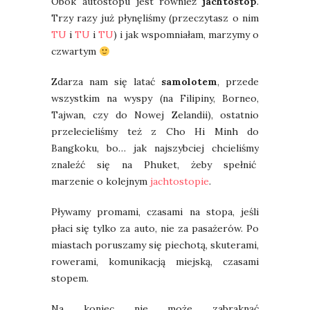
Obok autostopu jest również
jachtostop
.
Trzy razy już płynęliśmy (przeczytasz o nim
TU
i
TU
i
TU
) i jak wspomniałam, marzymy o
czwartym
Zdarza nam się latać
samolotem
, przede
wszystkim na wyspy (na Filipiny, Borneo,
Tajwan, czy do Nowej Zelandii), ostatnio
przelecieliśmy też z Cho Hi Minh do
Bangkoku, bo… jak najszybciej chcieliśmy
znaleźć się na Phuket, żeby spełnić
marzenie o kolejnym
jachtostopie
.
Pływamy promami, czasami na stopa, jeśli
płaci się tylko za auto, nie za pasażerów. Po
miastach poruszamy się piechotą, skuterami,
rowerami, komunikacją miejską, czasami
stopem.
Na koniec nie może zabraknąć