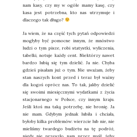
nam kasy, czy my w ogóle mamy kasę, czy
kasa jest potrzebna, kto nas utrzymuje i
dlaczego tak długo?
Ja wiem, że na część tych pytań odpowiedzi
mogłyby być pomocne innym, że mnóstwo
ludzi o tym pisze, robi statystki, wyliczenia,
tabelki, notuje każdy cent. Niektórzy nawet
bardzo lubią się tym dzielić. Ja nie. Chyba
gdzieś pisałam już o tym. Nie uważam, żeby
stan naszych kont przed i teraz był ważny
dla kogoś oprócz nas. To tak, jakby dzielić
się swoimi miesięcznymi wydatkami z życia
stacjonarnego w Polsce, czy innym kraju.
Jeśli ktoś ma taką potrzebę, nie bronię. Ja
nie mam. Gdybym jednak lubiła i chciała,
byłoby kilka problemów: wierzcie lub nie, nie
mieliśmy twardego budżetu na tę podróż,
nigdy nie przeszło nam przez myśl, żeby