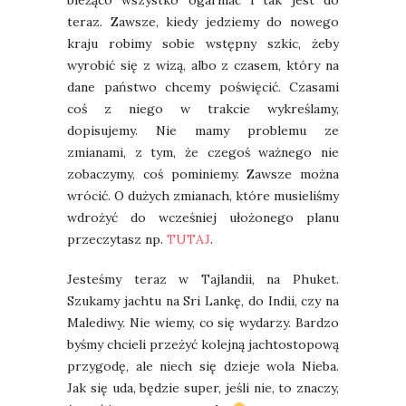
bieżąco wszystko ogarniać i tak jest do
teraz. Zawsze, kiedy jedziemy do nowego
kraju robimy sobie wstępny szkic, żeby
wyrobić się z wizą, albo z czasem, który na
dane państwo chcemy poświęcić. Czasami
coś z niego w trakcie wykreślamy,
dopisujemy. Nie mamy problemu ze
zmianami, z tym, że czegoś ważnego nie
zobaczymy, coś pominiemy. Zawsze można
wrócić. O dużych zmianach, które musieliśmy
wdrożyć do wcześniej ułożonego planu
przeczytasz np.
TUTAJ
.
Jesteśmy teraz w Tajlandii, na Phuket.
Szukamy jachtu na Sri Lankę, do Indii, czy na
Malediwy. Nie wiemy, co się wydarzy. Bardzo
byśmy chcieli przeżyć kolejną jachtostopową
przygodę, ale niech się dzieje wola Nieba.
Jak się uda, będzie super, jeśli nie, to znaczy,