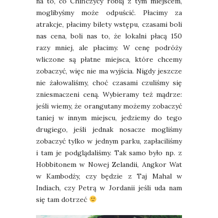
na to, co Chińczycy robią z tym miejscem,
moglibyśmy może odpuścić. Płacimy za
atrakcje, płacimy bilety wstępu, czasami boli
nas cena, boli nas to, że lokalni płacą 150
razy mniej, ale płacimy. W cenę podróży
wliczone są płatne miejsca, które chcemy
zobaczyć, więc nie ma wyjścia. Nigdy jeszcze
nie żałowaliśmy, choć czasami czuliśmy się
zniesmaczeni ceną. Wybieramy też mądrze:
jeśli wiemy, że orangutany możemy zobaczyć
taniej w innym miejscu, jedziemy do tego
drugiego, jeśli jednak nosacze mogliśmy
zobaczyć tylko w jednym parku, zapłaciliśmy
i tam je podglądaliśmy. Tak samo było np. z
Hobbitonem w Nowej Zelandii, Angkor Wat
w Kambodży, czy będzie z Taj Mahal w
Indiach, czy Petrą w Jordanii jeśli uda nam
się tam dotrzeć