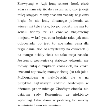
Zazwyczaj w Azji jemy street food, choć
zdarza nam się iść do restauracji, czy jakiejś
miłej knajpki. Mamy czasami zasadę w jakimś
kraju, że nie jemy ulicznego jedzenia za
więcej niż tyle i tyle, bo po prostu nie ma to
sensu, wiemy, że za chwilkę znajdziemy
miejsce, w którym cena będzie taka, jak nam
odpowiada, bo jest to normalna cena dla
tego dania. Nie oszczędzamy na owocach (i
na mango sticky rice), to taka moja zasada.
Jestem przeciwniczką słabego jedzenia, nie
mówię tutaj o zupkach chińskich, na które
czasami naprawdę mamy ochotę (to tak jak z
McDonaldem u niektórych), ale o na
przykład najtańszym chlebie tostowym w
dżemem przez miesiąc. Choćbym chciała, nie
dałabym rady! Rozumiem, że niektórzy
wybierają takie dania w podróży, bo muszą.
My dzięki Bogu nie musimy.