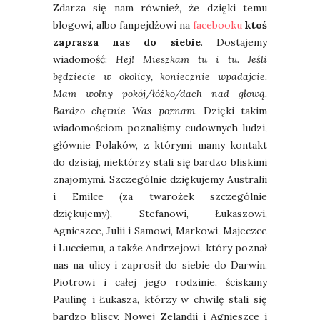
Zdarza się nam również, że dzięki temu
blogowi, albo fanpejdżowi na
facebooku
ktoś
zaprasza nas do siebie
. Dostajemy
wiadomość:
Hej! Mieszkam tu i tu. Jeśli
będziecie w okolicy, koniecznie wpadajcie.
Mam wolny pokój/łóżko/dach nad głową.
Bardzo chętnie Was poznam
. Dzięki takim
wiadomościom poznaliśmy cudownych ludzi,
głównie Polaków, z którymi mamy kontakt
do dzisiaj, niektórzy stali się bardzo bliskimi
znajomymi. Szczególnie dziękujemy Australii
i Emilce (za twarożek szczególnie
dziękujemy), Stefanowi, Łukaszowi,
Agnieszce, Julii i Samowi, Markowi, Majeczce
i Lucciemu, a także Andrzejowi, który poznał
nas na ulicy i zaprosił do siebie do Darwin,
Piotrowi i całej jego rodzinie, ściskamy
Paulinę i Łukasza, którzy w chwilę stali się
bardzo bliscy, Nowej Zelandii i Agnieszce i