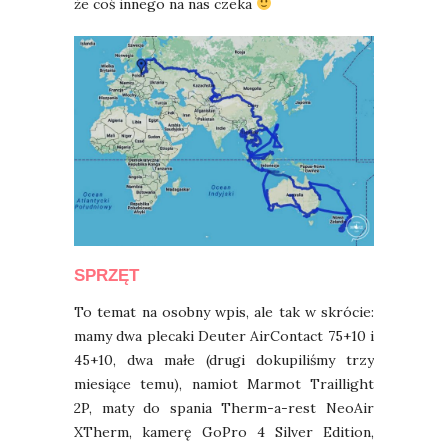
że coś innego na nas czeka
SPRZĘT
To temat na osobny wpis, ale tak w skrócie:
mamy dwa plecaki Deuter AirContact 75+10 i
45+10, dwa małe (drugi dokupiliśmy trzy
miesiące temu), namiot Marmot Traillight
2P, maty do spania Therm-a-rest NeoAir
XTherm, kamerę GoPro 4 Silver Edition,