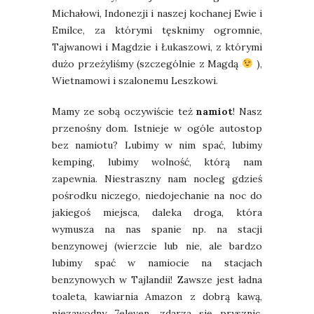
Michałowi, Indonezji i naszej kochanej Ewie i
Emilce, za którymi tęsknimy ogromnie,
Tajwanowi i Magdzie i Łukaszowi, z którymi
dużo przeżyliśmy (szczególnie z Magdą
),
Wietnamowi i szalonemu Leszkowi.
Mamy ze sobą oczywiście też
namiot
! Nasz
przenośny dom. Istnieje w ogóle autostop
bez namiotu? Lubimy w nim spać, lubimy
kemping, lubimy wolność, którą nam
zapewnia. Niestraszny nam nocleg gdzieś
pośrodku niczego, niedojechanie na noc do
jakiegoś miejsca, daleka droga, która
wymusza na nas spanie np. na stacji
benzynowej (wierzcie lub nie, ale bardzo
lubimy spać w namiocie na stacjach
benzynowych w Tajlandii! Zawsze jest ładna
toaleta, kawiarnia Amazon z dobrą kawą,
niezawodny 7eleven, zdarza się prysznic,