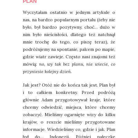
PLAN
Wyczytałam ostatnio w jednym artykule o
nas, na bardzo popularnym portalu (żeby nie
było, był bardzo pozytywny, choć… dużo w
nim było nieścisłości, dlatego też natchnął
mnie trochę do tego, co piszę teraz), że
podróżujemy na spontanie, palcem po mapie,
gdzie wiatr zawieje. Często nasi znajomi też
mówią:
no, wy tak bez planu, nie wiecie, co
przyniesie kolejny dzień
.
Jak jest? Otóż nie do końca tak jest. Plan był
i to całkiem konkretny. Przed podróżą
głównie Adam przygotowywał kraje, które
chcemy odwiedzić, miejsca, które chcemy
zobaczyć. Mieliśmy ogarnięte wizy do kilku
krajów, o reszcie mieliśmy przygotowane
informacje. Wiedzieliśmy co, gdzie i jak. Plan
był do… Indonezji. Później pałeczkę