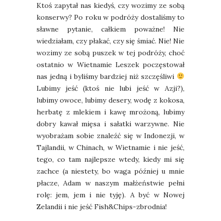
Ktoś zapytał nas kiedyś, czy wozimy ze sobą
konserwy? Po roku w podróży dostaliśmy to
sławne pytanie, całkiem poważne! Nie
wiedziałam, czy płakać, czy się śmiać. Nie! Nie
wozimy ze sobą puszek w tej podróży, choć
ostatnio w Wietnamie Leszek poczęstował
nas jedną i byliśmy bardziej niż szczęśliwi
Lubimy jeść (ktoś nie lubi jeść w Azji?),
lubimy owoce, lubimy desery, wodę z kokosa,
herbatę z mlekiem i kawę mrożoną, lubimy
dobry kawał mięsa i sałatki warzywne. Nie
wyobrażam sobie znaleźć się w Indonezji, w
Tajlandii, w Chinach, w Wietnamie i nie jeść,
tego, co tam najlepsze wtedy, kiedy mi się
zachce (a niestety, bo waga później u mnie
płacze, Adam w naszym małżeństwie pełni
rolę: jem, jem i nie tyję). A być w Nowej
Zelandii i nie jeść Fish&Chips-zbrodnia!