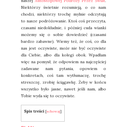
naszej
Autostopowej Podróży Przez Świat
.
Niektórzy świetnie rozumieją, o co nam
chodzi, niektórzy trochę mylnie odczytują
to nasze podróżowanie. Ktoś coś przeczyta,
czasami niedokładnie, i później cuda wianki
możemy się o sobie dowiedzieć (czasami
bardzo zabawne). Wiemy też, że coś, co dla
nas jest oczywiste, może nie być oczywiste
dla Ciebie, albo dla kolegi obok. Wpadłam
więc na pomysł, że odpowiem na najczęściej
zadawane nam pytania, opowiem o
konkretach, coś tam wytłumaczę, trochę
streszczę, zrobię ściągawkę. Żeby w końcu
wszystko było jasne, nawet jeśli nam, albo
Tobie wyda się to oczywiste.
Spis treści
[
schowaj
]