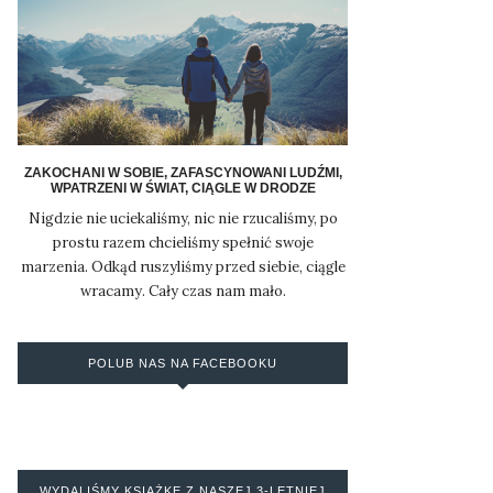
ZAKOCHANI W SOBIE, ZAFASCYNOWANI LUDŹMI,
WPATRZENI W ŚWIAT, CIĄGLE W DRODZE
Nigdzie nie uciekaliśmy, nic nie rzucaliśmy, po
prostu razem chcieliśmy spełnić swoje
marzenia. Odkąd ruszyliśmy przed siebie, ciągle
wracamy. Cały czas nam mało.
POLUB NAS NA FACEBOOKU
WYDALIŚMY KSIĄŻKĘ Z NASZEJ 3-LETNIEJ