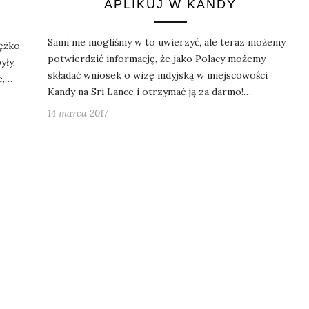
APLIKUJ W KANDY
Sami nie mogliśmy w to uwierzyć, ale teraz możemy
iężko
potwierdzić informację, że jako Polacy możemy
yły,
składać wniosek o wizę indyjską w miejscowości
e,…
Kandy na Sri Lance i otrzymać ją za darmo!…
14 marca 2017