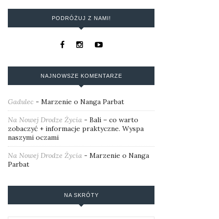
PODRÓŻUJ Z NAMI!
NAJNOWSZE KOMENTARZE
Gadulec
-
Marzenie o Nanga Parbat
Na Nowej Drodze Życia
-
Bali – co warto
zobaczyć + informacje praktyczne. Wyspa
naszymi oczami
Na Nowej Drodze Życia
-
Marzenie o Nanga
Parbat
NA SKRÓTY