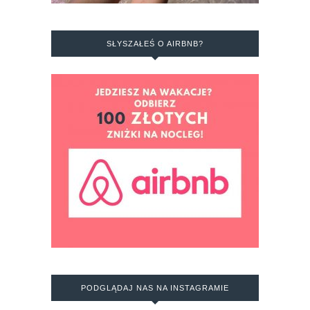
SŁYSZAŁEŚ O AIRBNB?
PODGLĄDAJ NAS NA INSTAGRAMIE