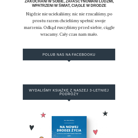
ZAKOCHANI W SOBIE, ZAFASCYNOWANI LUDŹMI,
WPATRZENI W ŚWIAT, CIĄGLE W DRODZE
Nigdzie nie uciekaliśmy, nic nie rzucaliśmy, po
prostu razem chcieliśmy spełnić swoje
marzenia. Odkąd ruszyliśmy przed siebie, ciągle
wracamy. Cały czas nam mało.
POLUB NAS NA FACEBOOKU
WYDALIŚMY KSIĄŻKĘ Z NASZEJ 3-LETNIEJ
PODRÓŻY