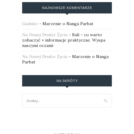
NAJNOWSZE KOMENTARZE
Gadulec
-
Marzenie o Nanga Parbat
Na Nowej Drodze Życia
-
Bali – co warto
zobaczyć + informacje praktyczne. Wyspa
naszymi oczami
Na Nowej Drodze Życia
-
Marzenie o Nanga
Parbat
NA SKRÓTY