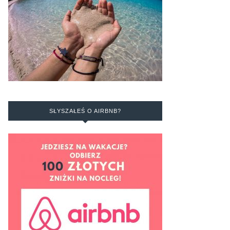
SŁYSZAŁEŚ O AIRBNB?