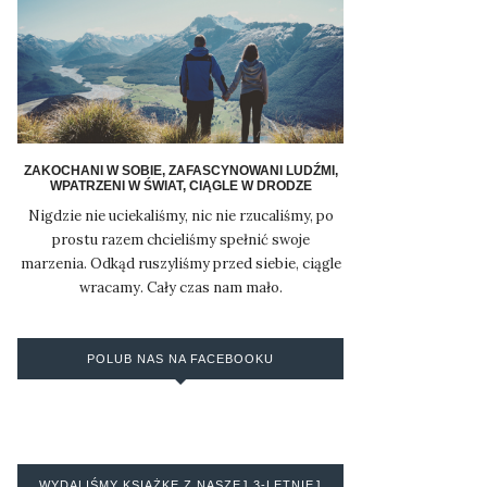
ZAKOCHANI W SOBIE, ZAFASCYNOWANI LUDŹMI,
WPATRZENI W ŚWIAT, CIĄGLE W DRODZE
Nigdzie nie uciekaliśmy, nic nie rzucaliśmy, po
prostu razem chcieliśmy spełnić swoje
marzenia. Odkąd ruszyliśmy przed siebie, ciągle
wracamy. Cały czas nam mało.
POLUB NAS NA FACEBOOKU
WYDALIŚMY KSIĄŻKĘ Z NASZEJ 3-LETNIEJ