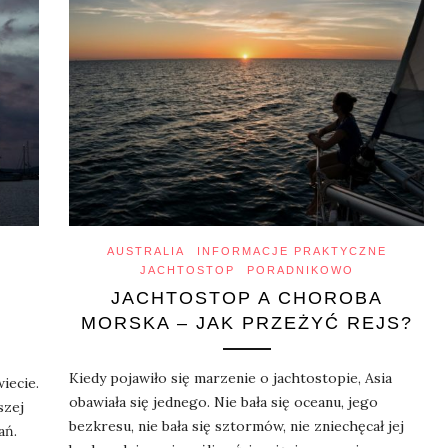
AUSTRALIA
INFORMACJE PRAKTYCZNE
JACHTOSTOP
PORADNIKOWO
JACHTOSTOP A CHOROBA
MORSKA – JAK PRZEŻYĆ REJS?
Kiedy pojawiło się marzenie o jachtostopie, Asia
iecie.
obawiała się jednego. Nie bała się oceanu, jego
szej
bezkresu, nie bała się sztormów, nie zniechęcał jej
ań.