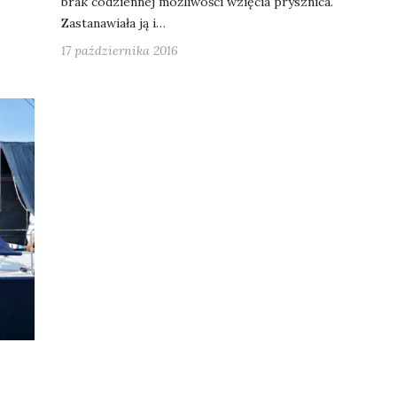
brak codziennej możliwości wzięcia prysznica.
Zastanawiała ją i…
17 października 2016
E