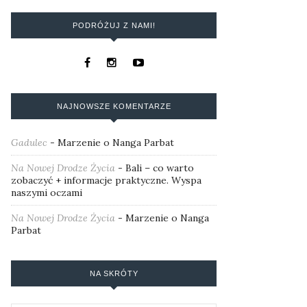
PODRÓŻUJ Z NAMI!
NAJNOWSZE KOMENTARZE
Gadulec
-
Marzenie o Nanga Parbat
Na Nowej Drodze Życia
-
Bali – co warto
zobaczyć + informacje praktyczne. Wyspa
naszymi oczami
Na Nowej Drodze Życia
-
Marzenie o Nanga
Parbat
NA SKRÓTY