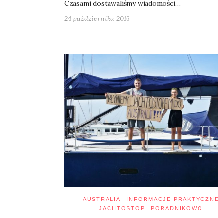
Czasami dostawaliśmy wiadomości…
24 października 2016
AUSTRALIA
INFORMACJE PRAKTYCZN
JACHTOSTOP
PORADNIKOWO