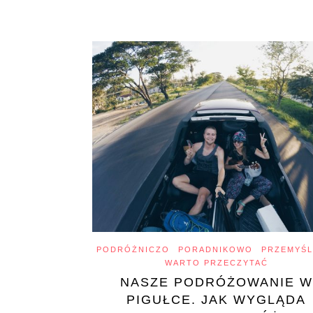
PODRÓŻNICZO
PORADNIKOWO
PRZEMYŚL
WARTO PRZECZYTAĆ
NASZE PODRÓŻOWANIE W
PIGUŁCE. JAK WYGLĄDA