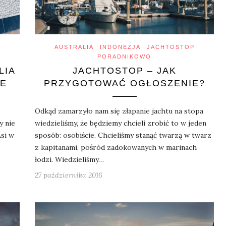
P
AUSTRALIA
INDONEZJA
JACHTOSTOP
PORADNIKOWO
LIA
JACHTOSTOP – JAK
NE
PRZYGOTOWAĆ OGŁOSZENIE?
Odkąd zamarzyło nam się złapanie jachtu na stopa
y nie
wiedzieliśmy, że będziemy chcieli zrobić to w jeden
si w
sposób: osobiście. Chcieliśmy stanąć twarzą w twarz
z kapitanami, pośród zadokowanych w marinach
łodzi. Wiedzieliśmy…
27 października 2016