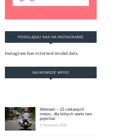
PODGLĄDAJ NAS NA INSTAGRAMIE
Instagram has returned invalid data.
NAJNOWSZE WPISY
Wietnam – 15 ciekawych
miejsc, dla których warto tam
pojechać
17 listopada 2019