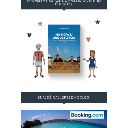
WYDALIŚMY KSIĄŻKĘ Z NASZEJ 3-LETNIEJ
PODRÓŻY
ZNAJDŹ NAJLEPSZE NOCLEGI