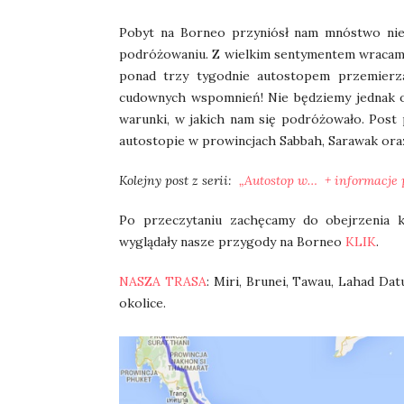
Pobyt na Borneo przyniósł nam mnóstwo nie
podróżowaniu. Z wielkim sentymentem wracamy
ponad trzy tygodnie autostopem przemierzal
cudownych wspomnień! Nie będziemy jednak o
warunki, w jakich nam się podróżowało. Post p
autostopie w prowincjach Sabbah, Sarawak oraz
Kolejny post z serii:
„Autostop w… + informacje 
Po przeczytaniu zachęcamy do obejrzenia 
wyglądały nasze przygody na Borneo
KLIK
.
NASZA TRASA
: Miri, Brunei, Tawau, Lahad Datu
okolice.