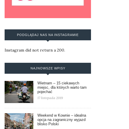
PODGLĄDAJ NAS NA INSTAGRAMIE
Instagram did not return a 200.
NAJNOWSZE WPISY
Wietnam – 15 ciekawych
miejsc, dla których warto tam
pojechać
17 listopada 2019
Weekend w Kownie – idealna
opcja na zagraniczny wyjazd
blisko Polski