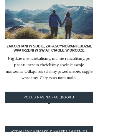
ZAKOCHANI W SOBIE, ZAFASCYNOWANI LUDŹMI,
WPATRZENI W ŚWIAT, CIĄGLE W DRODZE
Nigdzie nie uciekaliśmy, nic nie rzucaliśmy, po
prostu razem chcieliśmy spełnić swoje
marzenia. Odkąd ruszyliśmy przed siebie, ciągle
wracamy. Cały czas nam mało.
POLUB NAS NA FACEBOOKU
WYDALIŚMY KSIĄŻKĘ Z NASZEJ 3-LETNIEJ