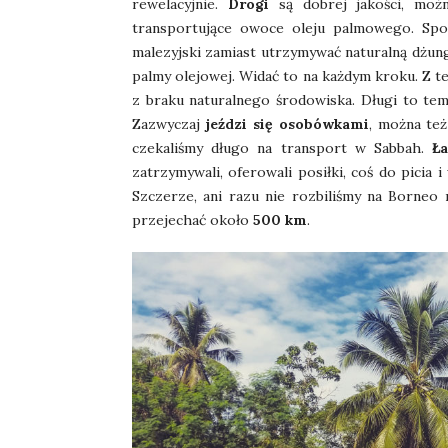
rewelacyjnie.
Drogi
są dobrej jakości, moż
transportujące owoce oleju palmowego. Spow
malezyjski zamiast utrzymywać naturalną dżunglę
palmy olejowej. Widać to na każdym kroku. Z 
z braku naturalnego środowiska. Długi to te
Zazwyczaj
jeździ się
osobówkami
, można też
czekaliśmy długo na transport w Sabbah.
Ł
zatrzymywali, oferowali posiłki, coś do picia
Szczerze, ani razu nie rozbiliśmy na Borneo
przejechać około
500 km
.