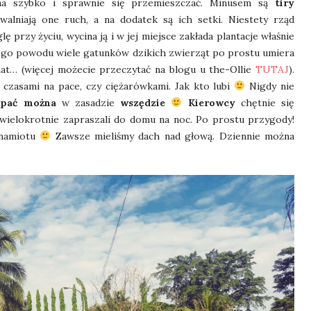
na szybko i sprawnie się przemieszczać. Minusem są
tiry
alniają one ruch, a na dodatek są ich setki. Niestety rząd
 przy życiu, wycina ją i w jej miejsce zakłada plantacje właśnie
tego powodu wiele gatunków dzikich zwierząt po prostu umiera
mat… (więcej możecie przeczytać na blogu u the-Ollie
TUTAJ
).
 czasami na pace, czy ciężarówkami. Jak kto lubi
Nigdy nie
apać można
w zasadzie
wszędzie
Kierowcy
chętnie się
 i wielokrotnie zapraszali do domu na noc. Po prostu przygody!
 namiotu
Zawsze mieliśmy dach nad głową. Dziennie można