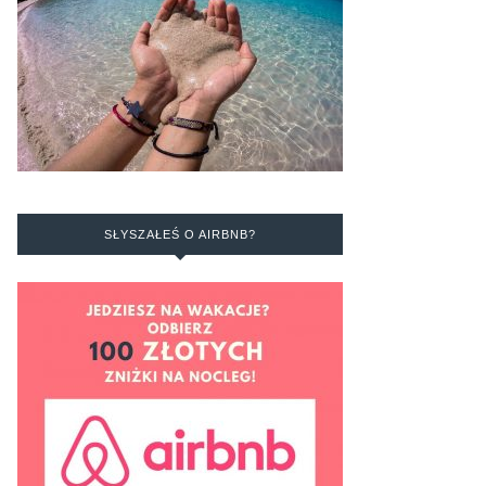
SŁYSZAŁEŚ O AIRBNB?