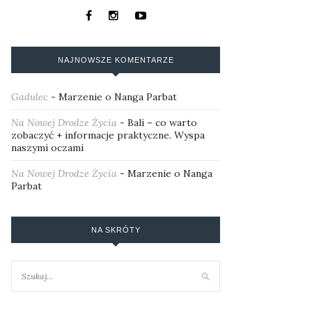
NAJNOWSZE KOMENTARZE
Gadulec
-
Marzenie o Nanga Parbat
Na Nowej Drodze Życia
-
Bali – co warto
zobaczyć + informacje praktyczne. Wyspa
naszymi oczami
Na Nowej Drodze Życia
-
Marzenie o Nanga
Parbat
NA SKRÓTY