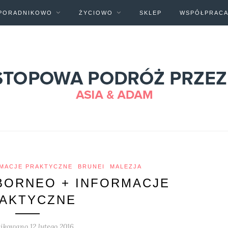
PORADNIKOWO
ŻYCIOWO
SKLEP
WSPÓŁPRAC
RMACJE PRAKTYCZNE
BRUNEI
MALEZJA
BORNEO + INFORMACJE
AKTYCZNE
ikowano 12 lutego 2016