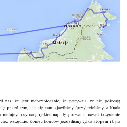
 nas, że jest niebezpiecznie, że porywają, że nie polecają
lę przed tym, jak się tam zjawiliśmy (przylecieliśmy z Kuala
 niefajnych sytuacji (jakieś napady, porwania, nawet trzęsienie
ecież wszędzie. Koniec końców jeździliśmy tylko stopem i było