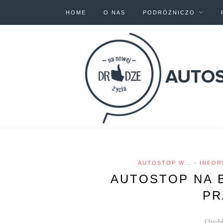
HOME
O NAS
PODRÓŻNICZO
AUTOSTOP W... - INFO
AUTOSTOP NA 
PR
Opubl