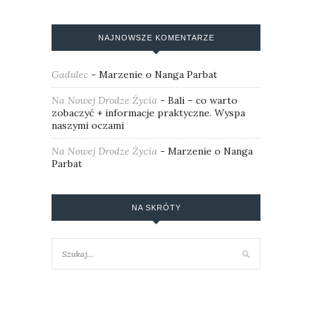
NAJNOWSZE KOMENTARZE
Gadulec
-
Marzenie o Nanga Parbat
Na Nowej Drodze Życia
-
Bali – co warto
zobaczyć + informacje praktyczne. Wyspa
naszymi oczami
Na Nowej Drodze Życia
-
Marzenie o Nanga
Parbat
NA SKRÓTY