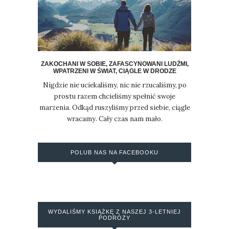
ZAKOCHANI W SOBIE, ZAFASCYNOWANI LUDŹMI,
WPATRZENI W ŚWIAT, CIĄGLE W DRODZE
Nigdzie nie uciekaliśmy, nic nie rzucaliśmy, po
prostu razem chcieliśmy spełnić swoje
marzenia. Odkąd ruszyliśmy przed siebie, ciągle
wracamy. Cały czas nam mało.
POLUB NAS NA FACEBOOKU
WYDALIŚMY KSIĄŻKĘ Z NASZEJ 3-LETNIEJ
PODRÓŻY