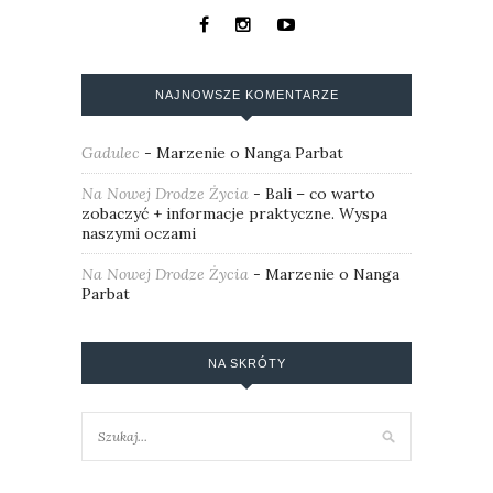
NAJNOWSZE KOMENTARZE
Gadulec
-
Marzenie o Nanga Parbat
Na Nowej Drodze Życia
-
Bali – co warto
zobaczyć + informacje praktyczne. Wyspa
naszymi oczami
Na Nowej Drodze Życia
-
Marzenie o Nanga
Parbat
NA SKRÓTY