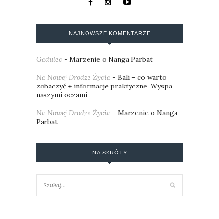
NAJNOWSZE KOMENTARZE
Gadulec
-
Marzenie o Nanga Parbat
Na Nowej Drodze Życia
-
Bali – co warto
zobaczyć + informacje praktyczne. Wyspa
naszymi oczami
Na Nowej Drodze Życia
-
Marzenie o Nanga
Parbat
NA SKRÓTY