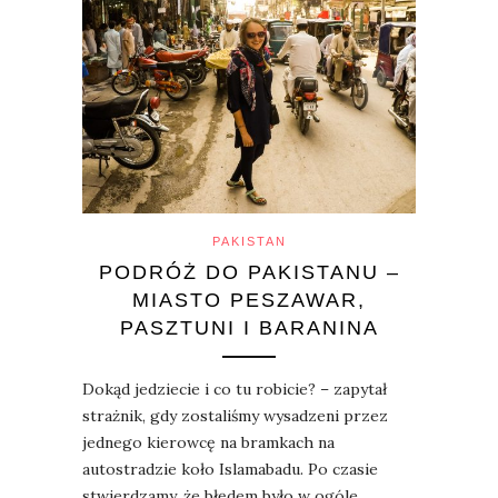
PAKISTAN
PODRÓŻ DO PAKISTANU –
MIASTO PESZAWAR,
PASZTUNI I BARANINA
Dokąd jedziecie i co tu robicie? – zapytał
strażnik, gdy zostaliśmy wysadzeni przez
jednego kierowcę na bramkach na
autostradzie koło Islamabadu. Po czasie
stwierdzamy, że błędem było w ogóle