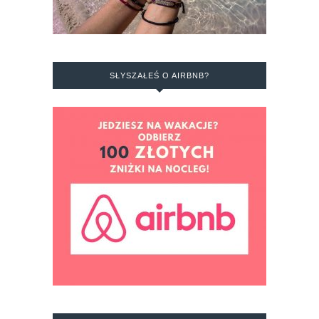
SŁYSZAŁEŚ O AIRBNB?