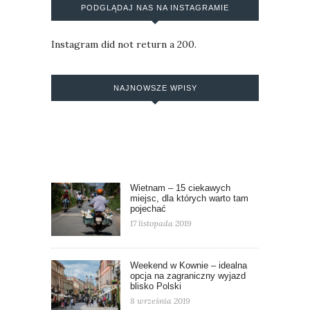
PODGLĄDAJ NAS NA INSTAGRAMIE
Instagram did not return a 200.
NAJNOWSZE WPISY
Wietnam – 15 ciekawych
miejsc, dla których warto tam
pojechać
17 listopada 2019
Weekend w Kownie – idealna
opcja na zagraniczny wyjazd
blisko Polski
8 września 2019