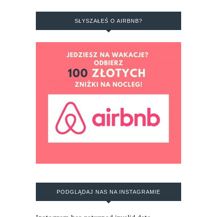
SŁYSZAŁEŚ O AIRBNB?
PODGLĄDAJ NAS NA INSTAGRAMIE