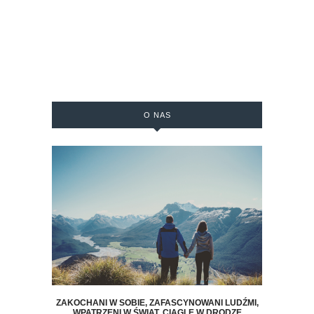
O NAS
ZAKOCHANI W SOBIE, ZAFASCYNOWANI LUDŹMI,
WPATRZENI W ŚWIAT, CIĄGLE W DRODZE