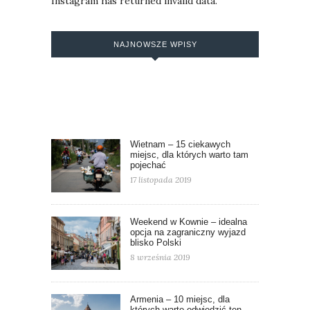
Instagram has returned invalid data.
NAJNOWSZE WPISY
Wietnam – 15 ciekawych
miejsc, dla których warto tam
pojechać
17 listopada 2019
Weekend w Kownie – idealna
opcja na zagraniczny wyjazd
blisko Polski
8 września 2019
Armenia – 10 miejsc, dla
których warto odwiedzić ten