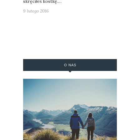
skręciłeś kostkę.…
9 lutego 2016
O NAS