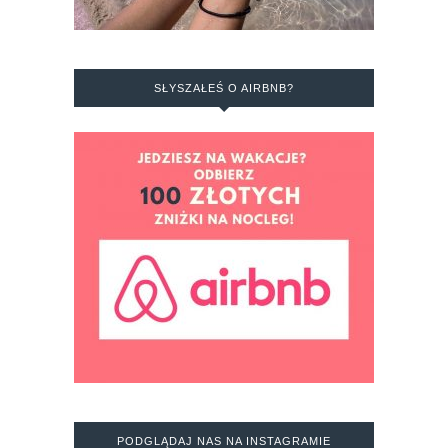
SŁYSZAŁEŚ O AIRBNB?
PODGLĄDAJ NAS NA INSTAGRAMIE