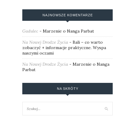
NAJNOWSZE KOMENTARZE
Gadulec
-
Marzenie o Nanga Parbat
Na Nowej Drodze Życia
-
Bali – co warto
zobaczyć + informacje praktyczne. Wyspa
naszymi oczami
Na Nowej Drodze Życia
-
Marzenie o Nanga
Parbat
NA SKRÓTY