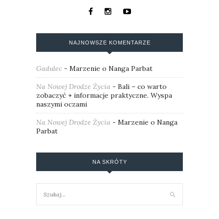
NAJNOWSZE KOMENTARZE
Gadulec
-
Marzenie o Nanga Parbat
Na Nowej Drodze Życia
-
Bali – co warto
zobaczyć + informacje praktyczne. Wyspa
naszymi oczami
Na Nowej Drodze Życia
-
Marzenie o Nanga
Parbat
NA SKRÓTY