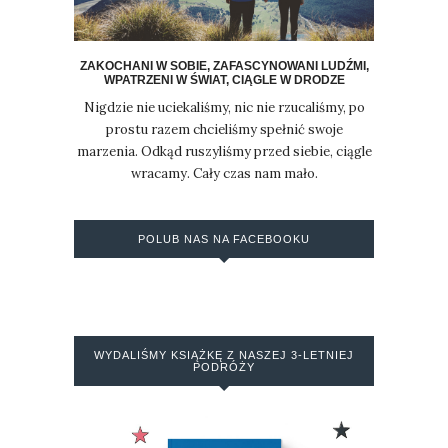
ZAKOCHANI W SOBIE, ZAFASCYNOWANI LUDŹMI,
WPATRZENI W ŚWIAT, CIĄGLE W DRODZE
Nigdzie nie uciekaliśmy, nic nie rzucaliśmy, po
prostu razem chcieliśmy spełnić swoje
marzenia. Odkąd ruszyliśmy przed siebie, ciągle
wracamy. Cały czas nam mało.
POLUB NAS NA FACEBOOKU
WYDALIŚMY KSIĄŻKĘ Z NASZEJ 3-LETNIEJ
PODRÓŻY