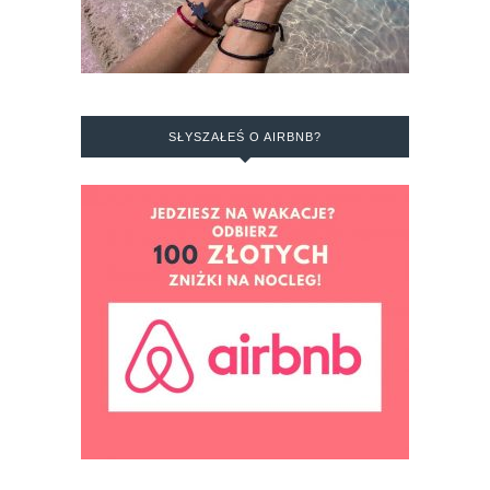
SŁYSZAŁEŚ O AIRBNB?