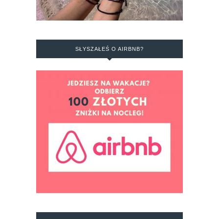
SŁYSZAŁEŚ O AIRBNB?