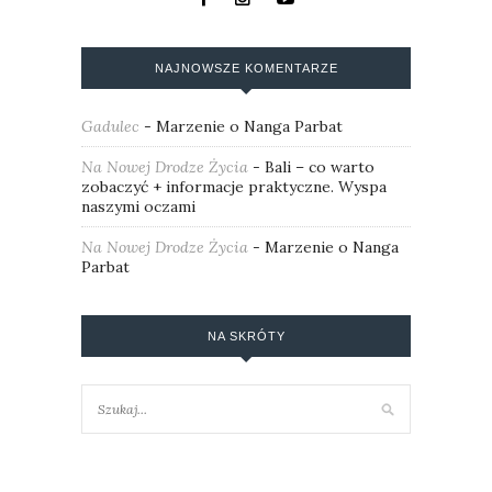
NAJNOWSZE KOMENTARZE
Gadulec
-
Marzenie o Nanga Parbat
Na Nowej Drodze Życia
-
Bali – co warto
zobaczyć + informacje praktyczne. Wyspa
naszymi oczami
Na Nowej Drodze Życia
-
Marzenie o Nanga
Parbat
NA SKRÓTY