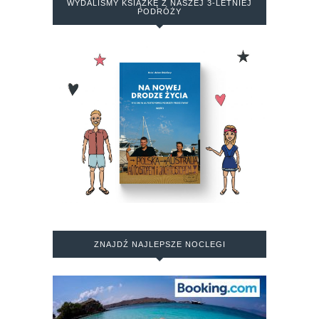
WYDALIŚMY KSIĄŻKĘ Z NASZEJ 3-LETNIEJ
PODRÓŻY
ZNAJDŹ NAJLEPSZE NOCLEGI