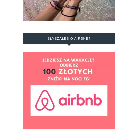
SŁYSZAŁEŚ O AIRBNB?