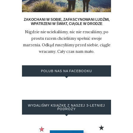
ZAKOCHANI W SOBIE, ZAFASCYNOWANI LUDŹMI,
WPATRZENI W ŚWIAT, CIĄGLE W DRODZE
Nigdzie nie uciekaliśmy, nic nie rzucaliśmy, po
prostu razem chcieliśmy spełnić swoje
marzenia. Odkąd ruszyliśmy przed siebie, ciągle
wracamy. Cały czas nam mało.
POLUB NAS NA FACEBOOKU
WYDALIŚMY KSIĄŻKĘ Z NASZEJ 3-LETNIEJ
PODRÓŻY