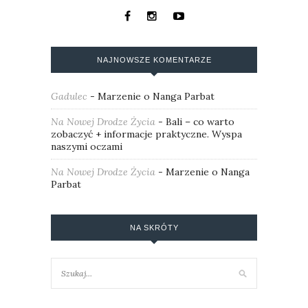
NAJNOWSZE KOMENTARZE
Gadulec
-
Marzenie o Nanga Parbat
Na Nowej Drodze Życia
-
Bali – co warto
zobaczyć + informacje praktyczne. Wyspa
naszymi oczami
Na Nowej Drodze Życia
-
Marzenie o Nanga
Parbat
NA SKRÓTY