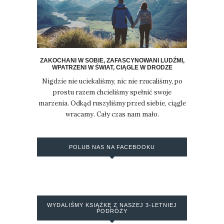
ZAKOCHANI W SOBIE, ZAFASCYNOWANI LUDŹMI,
WPATRZENI W ŚWIAT, CIĄGLE W DRODZE
Nigdzie nie uciekaliśmy, nic nie rzucaliśmy, po
prostu razem chcieliśmy spełnić swoje
marzenia. Odkąd ruszyliśmy przed siebie, ciągle
wracamy. Cały czas nam mało.
POLUB NAS NA FACEBOOKU
WYDALIŚMY KSIĄŻKĘ Z NASZEJ 3-LETNIEJ
PODRÓŻY