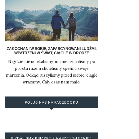
ZAKOCHANI W SOBIE, ZAFASCYNOWANI LUDŹMI,
WPATRZENI W ŚWIAT, CIĄGLE W DRODZE
Nigdzie nie uciekaliśmy, nic nie rzucaliśmy, po
prostu razem chcieliśmy spełnić swoje
marzenia. Odkąd ruszyliśmy przed siebie, ciągle
wracamy. Cały czas nam mało.
POLUB NAS NA FACEBOOKU
WYDALIŚMY KSIĄŻKĘ Z NASZEJ 3-LETNIEJ