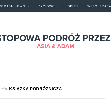
PORADNIKOWO
ŻYCIOWO
SKLEP
WSPÓŁPRAC
oria
KSIĄŻKA PODRÓŻNICZA