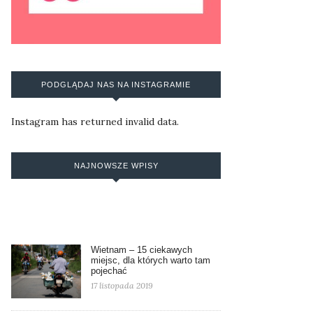
PODGLĄDAJ NAS NA INSTAGRAMIE
Instagram has returned invalid data.
NAJNOWSZE WPISY
Wietnam – 15 ciekawych
miejsc, dla których warto tam
pojechać
17 listopada 2019