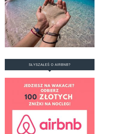
SŁYSZAŁEŚ O AIRBNB?