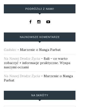
PODRÓŻUJ Z NAMI!
NAJNOWSZE KOMENTARZE
Gadulec
-
Marzenie o Nanga Parbat
Na Nowej Drodze Życia
-
Bali – co warto
zobaczyć + informacje praktyczne. Wyspa
naszymi oczami
Na Nowej Drodze Życia
-
Marzenie o Nanga
Parbat
NA SKRÓTY