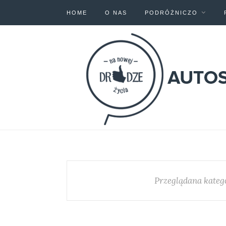
HOME
O NAS
PODRÓŻNICZO
Przeglądana kateg