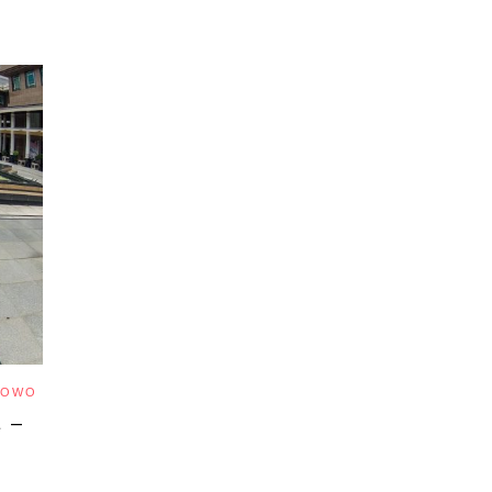
IOWO
 –