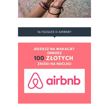
SŁYSZAŁEŚ O AIRBNB?