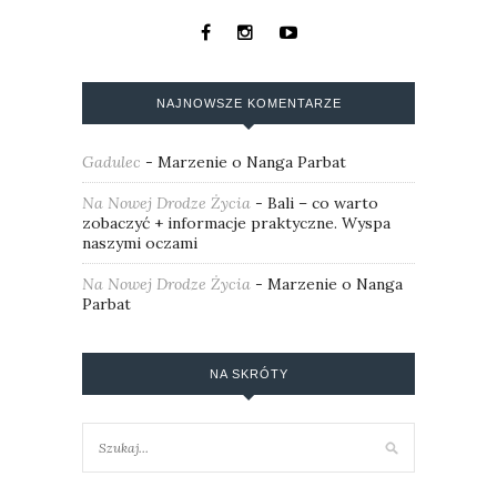
NAJNOWSZE KOMENTARZE
Gadulec
-
Marzenie o Nanga Parbat
Na Nowej Drodze Życia
-
Bali – co warto
zobaczyć + informacje praktyczne. Wyspa
naszymi oczami
Na Nowej Drodze Życia
-
Marzenie o Nanga
Parbat
NA SKRÓTY