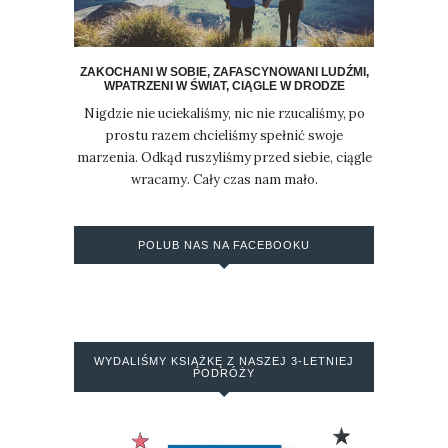
ZAKOCHANI W SOBIE, ZAFASCYNOWANI LUDŹMI,
WPATRZENI W ŚWIAT, CIĄGLE W DRODZE
Nigdzie nie uciekaliśmy, nic nie rzucaliśmy, po
prostu razem chcieliśmy spełnić swoje
marzenia. Odkąd ruszyliśmy przed siebie, ciągle
wracamy. Cały czas nam mało.
POLUB NAS NA FACEBOOKU
WYDALIŚMY KSIĄŻKĘ Z NASZEJ 3-LETNIEJ
PODRÓŻY