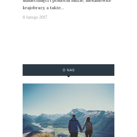
uśmiechnięci i pomocni ludzie, niesamowite
krajobrazy, a także…
8 lutego 2017
O NAS