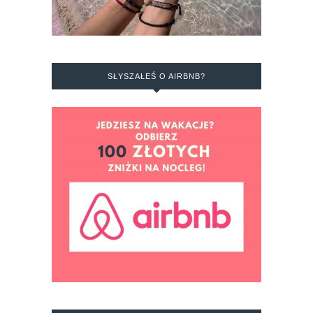
SŁYSZAŁEŚ O AIRBNB?