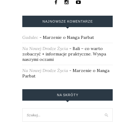
NAJNOWSZE KOMENTARZE
Gadulec
-
Marzenie o Nanga Parbat
Na Nowej Drodze Życia
-
Bali – co warto
zobaczyć + informacje praktyczne. Wyspa
naszymi oczami
Na Nowej Drodze Życia
-
Marzenie o Nanga
Parbat
NA SKRÓTY