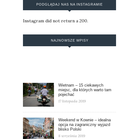
PODGLĄDAJ NAS NA INSTAGRAMIE
Instagram did not return a 200.
NAJNOWSZE WPISY
Wietnam – 15 ciekawych
miejsc, dla których warto tam
pojechać
17 listopada 2019
Weekend w Kownie – idealna
opcja na zagraniczny wyjazd
blisko Polski
8 września 2019