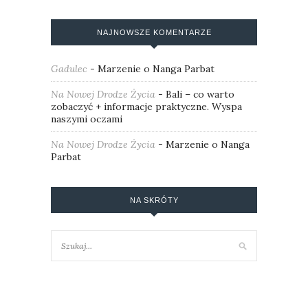
NAJNOWSZE KOMENTARZE
Gadulec
-
Marzenie o Nanga Parbat
Na Nowej Drodze Życia
-
Bali – co warto
zobaczyć + informacje praktyczne. Wyspa
naszymi oczami
Na Nowej Drodze Życia
-
Marzenie o Nanga
Parbat
NA SKRÓTY