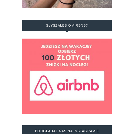
SŁYSZAŁEŚ O AIRBNB?
PODGLĄDAJ NAS NA INSTAGRAMIE